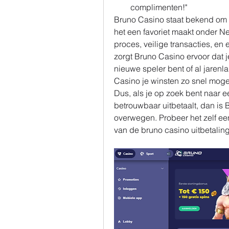
complimenten!"
Bruno Casino staat bekend om z
het een favoriet maakt onder N
proces, veilige transacties, en
zorgt Bruno Casino ervoor dat je
nieuwe speler bent of al jarenla
Casino je winsten zo snel mogeli
Dus, als je op zoek bent naar ee
betrouwbaar uitbetaalt, dan is 
overwegen. Probeer het zelf ee
van de bruno casino uitbetaling