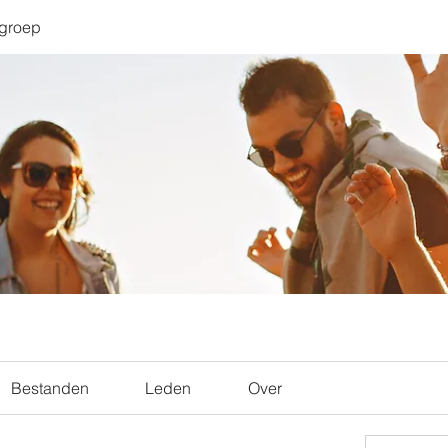
 groep
Bestanden
Leden
Over