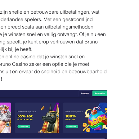
ijn snelle en betrouwbare uitbetalingen, wat 
ederlandse spelers. Met een gestroomlijnd 
 een breed scala aan uitbetalingsmethoden, 
 je winsten snel en veilig ontvangt. Of je nu een 
ng speelt, je kunt erop vertrouwen dat Bruno 
jk bij je heeft.
n online casino dat je winsten snel en 
Bruno Casino zeker een optie die je moet 
ns uit en ervaar de snelheid en betrouwbaarheid 
!