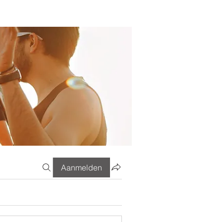
Aanmelden