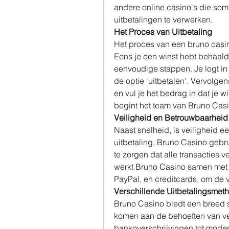
andere online casino's die som
uitbetalingen te verwerken.
Het Proces van Uitbetaling
Het proces van een bruno casino
Eens je een winst hebt behaald e
eenvoudige stappen. Je logt in 
de optie 'uitbetalen'. Vervolge
en vul je het bedrag in dat je wi
begint het team van Bruno Casin
Veiligheid en Betrouwbaarheid
Naast snelheid, is veiligheid e
uitbetaling. Bruno Casino gebr
te zorgen dat alle transacties 
werkt Bruno Casino samen met 
PayPal, en creditcards, om de v
Verschillende Uitbetalingsmet
Bruno Casino biedt een breed 
komen aan de behoeften van vers
bankoverschrijvingen tot moderne 