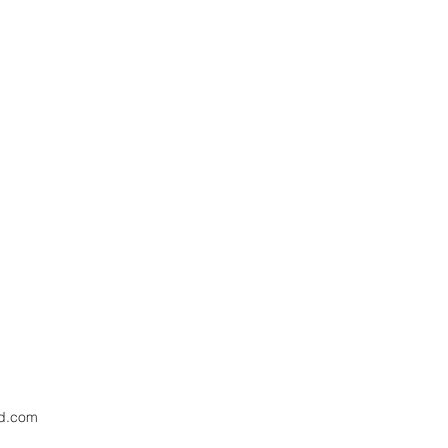
1
ld.com