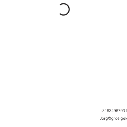
+3163496793
Jorg@groeige